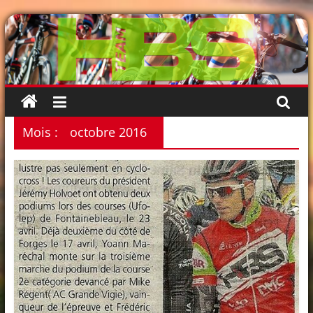
Passer
au
contenu
Mois :
octobre 2016