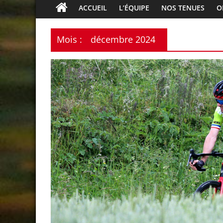
HBS
ACCUEIL
L’ÉQUIPE
NOS TENUES
O
Cycling
Mois :
décembre 2024
Le
plaisir
de
rouler
ensemble
à
deux-
roues