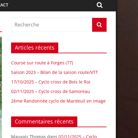
ACT
Articles récents
Course sur route à Forges (77)
Saison 2023 – Bilan de la saison route/VTT
17/10/2025 – Cyclo cross de Bois le Roi
02/11/2025 – Cyclo cross de Samoreau
2ème Randonnée cyclo de Mardeuil en image
Commentaires récents
Mauvais Thomas
dans
02/11/2025 – Cyclo