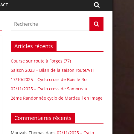
ACT
Articles récents
Course sur route à Forges (77)
Saison 2023 – Bilan de la saison route/VTT
17/10/2025 – Cyclo cross de Bois le Roi
02/11/2025 – Cyclo cross de Samoreau
2ème Randonnée cyclo de Mardeuil en image
Commentaires récents
Mauvais Thomas
dans
02/11/2025 – Cyclo