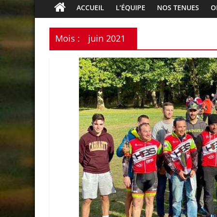
HBS
ACCUEIL
L’ÉQUIPE
NOS TENUES
O
Cycling
Mois :
juin 2021
Le
plaisir
de
rouler
ensemble
à
deux-
roues