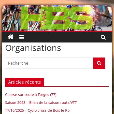
Passer
au
contenu
Organisations
Articles récents
Course sur route à Forges (77)
Saison 2023 – Bilan de la saison route/VTT
17/10/2025 – Cyclo cross de Bois le Roi