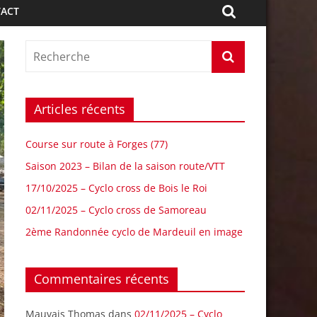
ACT
Articles récents
Course sur route à Forges (77)
Saison 2023 – Bilan de la saison route/VTT
17/10/2025 – Cyclo cross de Bois le Roi
02/11/2025 – Cyclo cross de Samoreau
2ème Randonnée cyclo de Mardeuil en image
Commentaires récents
Mauvais Thomas
dans
02/11/2025 – Cyclo