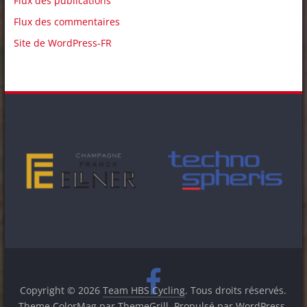
Flux des publications
Flux des commentaires
Site de WordPress-FR
Copyright © 2026
Team HBS Cycling
. Tous droits réservés.
Theme
ColorMag
par ThemeGrill. Propulsé par
WordPress
.