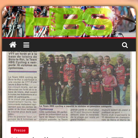
Passer
au
contenu
Presse